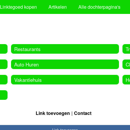
Linktegoed kopen
Artikelen
Alle dochterpagina's
Restaurants
T
Auto Huren
C
Vakantiehuis
H
Link toevoegen
Contact
Link toevoegen