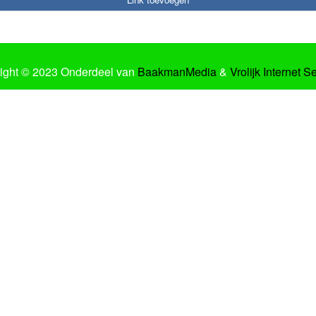
ight © 2023 Onderdeel van
BaakmanMedia
&
Vrolijk Internet S