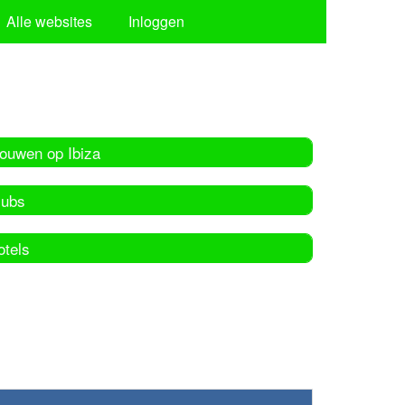
Alle websites
Inloggen
rouwen op Ibiza
lubs
otels