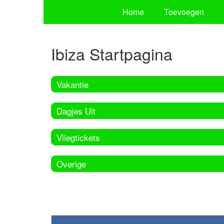
Home
Toevoegen
Ibiza Startpagina
Vakantie
Dagjes Uit
Vliegtickets
Overige